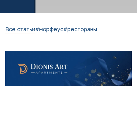
Все статьи
#морфеус
#рестораны